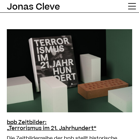
Jonas Cleve
bpb Zeitbilder:
„
Terrorismus im 21. Jahrhundert“
Die Zeitbilderreihe der bpb
stellt historische,